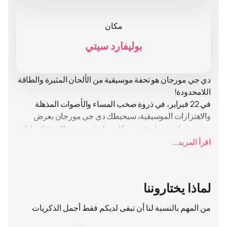
مكان
بوليفارد سيتي
دي جي مورجان هو تحفة موسيقية من الألحان المثيرة والطاقة
اللامحدودة!
في 22 فبراير، في ذروة صخب المساء والأصوات المذهلة
والاهتزازات الموسيقية، سيحيطك دي جي مورجان بعرض
منشوري لا ينسى! يحتضن مكان بوليفارد سيتي الاستثنائي ليلة
الغد، ويملأ الهواء بنفحات خفيفة مغرية من الألحان المثيرة
اقرأ المزيد...
للاهتمام. يلهب القلوب ويرفع المعنويات، هذا الفنان البارز
سيغمر جميع الحاضرين في متعة الموسيقى الحقيقية!
هذا الحدث — اكتشاف حقيقي لجميع خبراء العروض المذهلة.
لماذا يختاروننا
اشعر بتدفق الأدرينالين واختبر قوة المشاعر بينما تنغمس في
أجواء بوليفارد سيتي الرائعة التي لا تُنسى!
من المهم بالنسبة لنا أن تبقى لديكم فقط أجمل الذكريات
طلب التذاكر
على موقعنا يضمن لك الأمان والثقة. وبدون أي
متاعب أو متاعب، يمكنك حجز مكانك والاستمتاع بكل جزء من