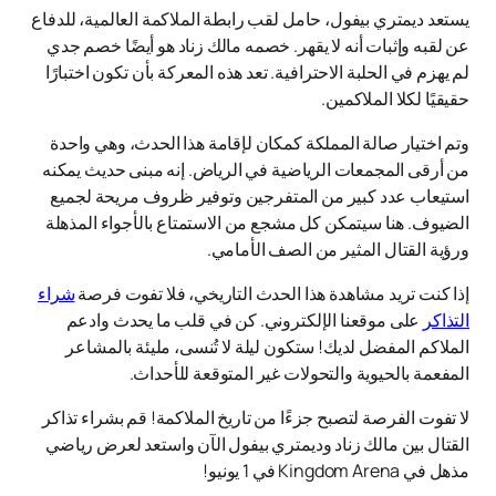
يستعد ديمتري بيفول، حامل لقب رابطة الملاكمة العالمية، للدفاع
عن لقبه وإثبات أنه لا يقهر. خصمه مالك زناد هو أيضًا خصم جدي
لم يهزم في الحلبة الاحترافية. تعد هذه المعركة بأن تكون اختبارًا
حقيقيًا لكلا الملاكمين.
وتم اختيار صالة المملكة كمكان لإقامة هذا الحدث، وهي واحدة
من أرقى المجمعات الرياضية في الرياض. إنه مبنى حديث يمكنه
استيعاب عدد كبير من المتفرجين وتوفير ظروف مريحة لجميع
الضيوف. هنا سيتمكن كل مشجع من الاستمتاع بالأجواء المذهلة
ورؤية القتال المثير من الصف الأمامي.
إذا كنت تريد مشاهدة هذا الحدث التاريخي، فلا تفوت فرصة
شراء
التذاكر
على موقعنا الإلكتروني. كن في قلب ما يحدث وادعم
الملاكم المفضل لديك! ستكون ليلة لا تُنسى، مليئة بالمشاعر
المفعمة بالحيوية والتحولات غير المتوقعة للأحداث.
لا تفوت الفرصة لتصبح جزءًا من تاريخ الملاكمة! قم بشراء تذاكر
القتال بين مالك زناد وديمتري بيفول الآن واستعد لعرض رياضي
مذهل في Kingdom Arena في 1 يونيو!