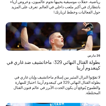
رياضية، حفلات موسيقية يحييها نجوم عالميون، وعروض أزياء
بانتظارك في أكبر ملعب داخلي في العالم. تعرف على المزيد
حول الفعاليات وخطط لزيارتك!
26 مارس
بطولة القتال النهائي 329: ماخاتشيف ضد غاري في
كينغدوم أرينا
لا تفوّتوا النزال المثير بين إسلام ماخاتشيف وإيان غاري في
بطولة القتال النهائي 329 في كينغدوم أرينا. اختبارٌ للمهارة
والطموح يُتوقع أن يكون الحدث الأبرز في عالم فنون القتال
المختلطة.