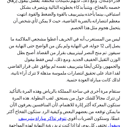
قدر الإمكان. ومع ذلك، لديهم تكتيكات مختلفة. يفضل بيفول إرهاق
خصمه بالفخاخ، ويتنبأ بذكاء بخطوته التالية ويتصرف بشكل
استباقي، بينما يأخذه بيتيربييف بالقوة والضغط والقوة. انتهت
معظم انتصاراته بالضربة القاضية، حيث لا يمكن لأي شخص أن
يتحمل هجوم مثل هذا الخصم.
ليس من المستغرب أنه في الخريف أعطوا مشجعي الملاكمة ما
يصل إلى 12 جولة، في النهاية ولم يكن من الواضح حتى النهاية من
سيفوز. تم منح النصر لبيتربييف بقرار من القضاة. أصبح بطل
الوزن الثقيل الخفيف الجديد. ومع ذلك، ليس فقط بيفول
والجمهور، ولكن أيضًا بيتيربييف نفسه لم يوافق على قرار القاضي.
لقد اعتاد على تحقيق انتصارات ملموسة مذهلة لا تترك آراء ثانية،
لذلك كانت مباراة العودة حتمية.
ستقام مرة أخرى في ساحة المملكة بالرياض وهذه المرة بالتأكيد
لن تترك مجالاً للشك حول من يستحق. لقب البطولة. هذه المرة
ستكون المعركة أكثر إثارة للاهتمام، لأن المنافسين يعرفون الآن
ما يمكن توقعه من بعضهم البعض وكيفية الرد. ستكون الفخاخ أكثر
عمقًا، وستكون الضربات أقوى.
تتوفر تذاكر مباراة بيتيربييف
وبيفول
تختفي كل يوم، لذا إذا كنت تريد رؤية النهاية لهذه المواجهة