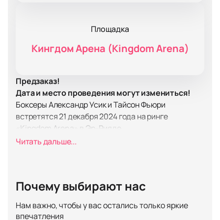
Площадка
Кингдом Арена (Kingdom Arena)
Предзаказ!
Дата и место проведения могут измениться!
Боксеры Александр Усик и Тайсон Фьюри
встретятся 21 декабря 2024 года на ринге
«Kingdom Arena» в Эр-Рияде.
Вечер бокса будет посвящен главному событию -
Читать дальше...
бою-реваншу между боксерами-тяжеловесами
британцем Тайсоном Фьюри и украинцем
Александром Усиком.
Почему выбирают нас
Два бойца встречались на ринге в мае 2024 года.
Тогда на кону стояло звание абсолютного
Нам важно, чтобы у вас остались только яркие
чемпиона в тяжелом весе, и раздельным решением
впечатления