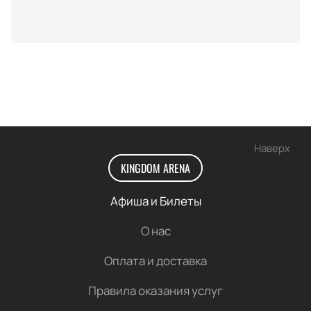
выбрать наиболее подходящий вариант для
каждого посетителя.
Не упустите возможность стать частью мира
Zenless Zone Zero и насладиться уникальным
интерактивным опытом.
Купить билеты
на нашем
сайте можно уже сейчас. Посетите Boulevard City и
окунитесь в захватывающий мир Нового Эриду!
Наверх
KINGDOM ARENA
Афиша и Билеты
О нас
Оплата и доставка
Правила оказания услуг