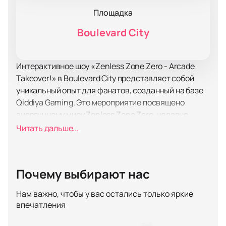
Площадка
Boulevard City
Интерактивное шоу «Zenless Zone Zero - Arcade
Takeover!» в Boulevard City представляет собой
уникальный опыт для фанатов, созданный на базе
Qiddiya Gaming. Это мероприятие посвящено
энергичному миру Zenless Zone Zero, недавно
выпущенной игры от HoYoverse, известной по таким
Читать дальше...
хитам, как Genshin Impact и Honkai: Star Rail. Шоу
обещает погрузить участников в атмосферу Нового
Эриду, предоставляя возможность
Почему выбирают нас
взаимодействовать с любимыми персонажами и
элементами игры.
Нам важно, чтобы у вас остались только яркие
Площадка Boulevard City, где пройдет мероприятие,
впечатления
представляет собой современный
развлекательный комплекс, оборудованный по