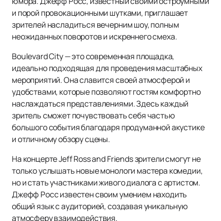
юмора. Джефф Росс, известный своими остроумными
и порой провокационными шутками, приглашает
зрителей насладиться вечерним шоу, полным
неожиданных поворотов и искреннего смеха.
Boulevard City — это современная площадка,
идеально подходящая для проведения масштабных
мероприятий. Она славится своей атмосферой и
удобствами, которые позволяют гостям комфортно
наслаждаться представлениями. Здесь каждый
зритель сможет почувствовать себя частью
большого события благодаря продуманной акустике
и отличному обзору сцены.
На концерте Jeff Ross and Friends зрители смогут не
только услышать новые монологи мастера комедии,
но и стать участниками живого диалога с артистом.
Джефф Росс известен своим умением находить
общий язык с аудиторией, создавая уникальную
атмосферу взаимодействия.